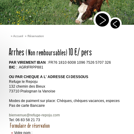
»
Accueil
»
Réservation
Arrhes
10 €/ pers
( Non remboursables)
PAR VIREMENT
IBAN
: FR76 1810 6008 1096 7526 5707 326
BIC
: AGRIFRPP881
OU PAR CHEQUE A L' ADRESSE CI DESSOUS
Refuge le Repoju
132 chemin des Bieux
73710 Pralognan la Vanoise
Modes de paiment sur place: Chèques, chèques vacances, especes
Pas de carte Bancaire
bienvenue@refuge-repoju.com
Tel: 06 83 58 21 73
Formulaire de réservation
٭
Votre nom :